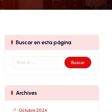
Buscar en esta página
B
u
s
c
a
Archives
r
:
Octubre 2024