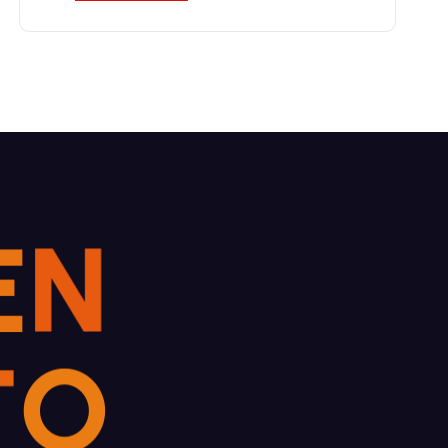
E
N
T
O