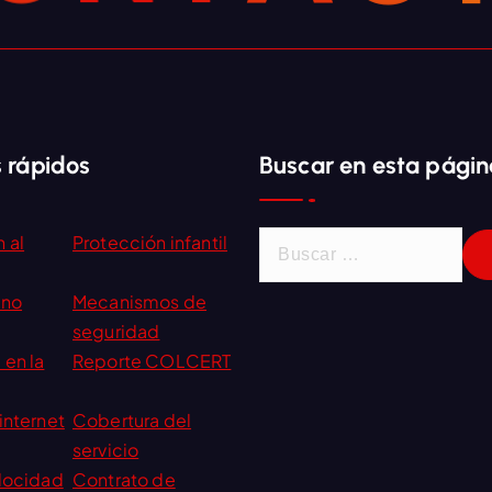
 rápidos
Buscar en esta págin
B
 al
Protección infantil
u
s
ano
Mecanismos de
c
seguridad
a
 en la
Reporte COLCERT
r
:
internet
Cobertura del
servicio
elocidad
Contrato de