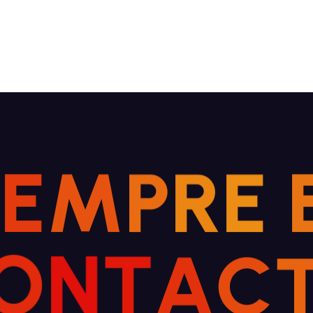
I
E
M
P
R
E
O
N
T
A
C