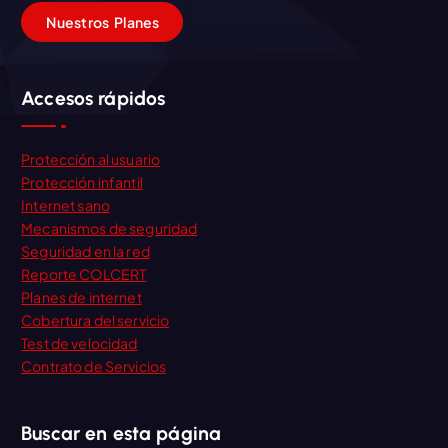
N
u
e
s
t
r
o
s
P
l
a
n
e
s
Accesos rápidos
Protección al usuario
Protección infantil
Internet sano
Mecanismos de seguridad
Seguridad en la red
Reporte COLCERT
Planes de internet
Cobertura del servicio
Test de velocidad
Contrato de Servicios
Buscar en esta página