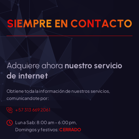
S
I
E
M
P
R
E
E
N
C
O
N
T
A
C
T
O
Adquiere ahora
nuestro servicio
de internet
Obtiene toda la información de nuestros servicios,
comunicandote por:
+57 313 669 2061
Lun a Sab: 8:00 am – 6:00 pm,
Domingos y festivos:
CERRADO