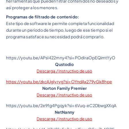
herramientas que pueden filtrar contenidos no deseados y
así proteger a los menores.
Programas de filtrado de contenido:
Este tipo de software le permite completa funcionalidad
durante un periodo de tiempo, luego de ese tiempo si el
programa satisface su necesidad podrá comprarlo.
https://youtu.be/APsI422mny4?si=POdIraOpEQimtYyO
Qustodio
Descarga / Instructivo de uso
https://youtu.be/zkcAJgIyryg?si=OYndAx279yGk8hpe
Norton Family Premier
Descarga / Instructivo de uso
https://youtu.be/2e9fg4Pgqyk?si=6Vuq-eC2DbwgXXqA
NetNanny
Descarga / Instructivo de uso