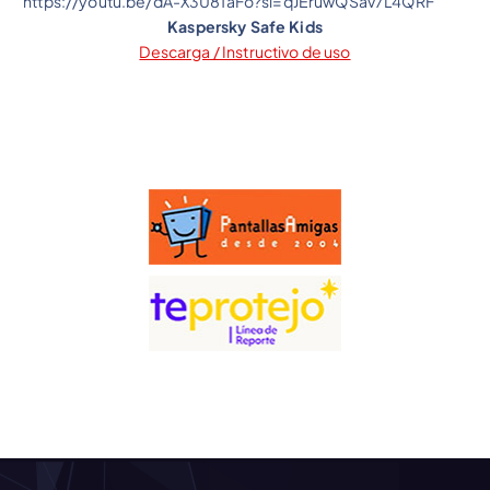
https://youtu.be/dA-X3U81aFo?si=qJEruwQSav7L4QRF
Kaspersky Safe Kids
Descarga / Instructivo de uso