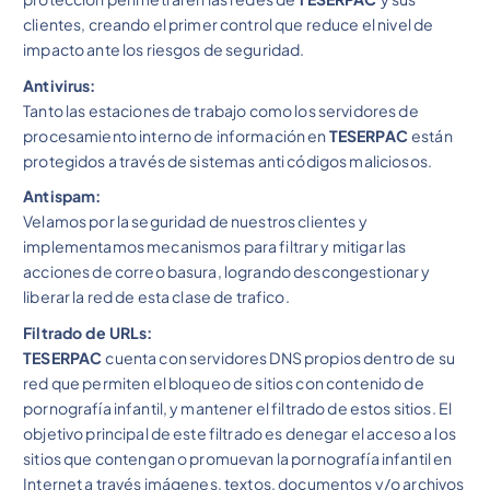
clientes, creando el primer control que reduce el nivel de
impacto ante los riesgos de seguridad.
Antivirus:
Tanto las estaciones de trabajo como los servidores de
procesamiento interno de información en
TESERPAC
están
protegidos a través de sistemas anti códigos maliciosos.
Antispam:
Velamos por la seguridad de nuestros clientes y
implementamos mecanismos para filtrar y mitigar las
acciones de correo basura, logrando descongestionar y
liberar la red de esta clase de trafico.
Filtrado de URLs:
TESERPAC
cuenta con servidores DNS propios dentro de su
red que permiten el bloqueo de sitios con contenido de
pornografía infantil, y mantener el filtrado de estos sitios. El
objetivo principal de este filtrado es denegar el acceso a los
sitios que contengan o promuevan la pornografía infantil en
Internet a través imágenes, textos, documentos y/o archivos